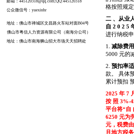
邮箱：445120318@qq.com;QQ:445120318
格按照规
公众微信号：yuexinhr
二 、从业
地址：佛山市禅城区文昌路火车站对面B04号
自 2 0 2 5
佛山市粤信人力资源有限公司（南海分公司）
进行纳税
地址：佛山市南海狮山招大市场天天招聘处
1.
减除费
5000
元的
2.
预扣率
款。
具体
累计预扣
2025 年
按
照 3%
平台将“自
6250 元
元，税费
且地方税