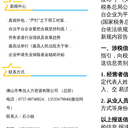
税务总局
新闻中心
台企业为
·
真假外包，“严打”之下用工对策…
(国家税务
台依法依
·
合法平台企业要把合规坚持到底！…
新规内容
·
劳务派遣行业现状及发展趋势
·
最高法举行《最高人民法院关于审…
一、涉税
·
企业申请失业保险基金稳岗补贴
指引，向
送信息类
联系方式
1. 经营者
定代表人姓
入、交
易
佛山市粤信人力资源有限公司 （总部）
电话：0757-88748824、13535679840(微信同
2. 从业人
方式等身份
号）
联系人：石小姐
以上报送信息
的信息
报